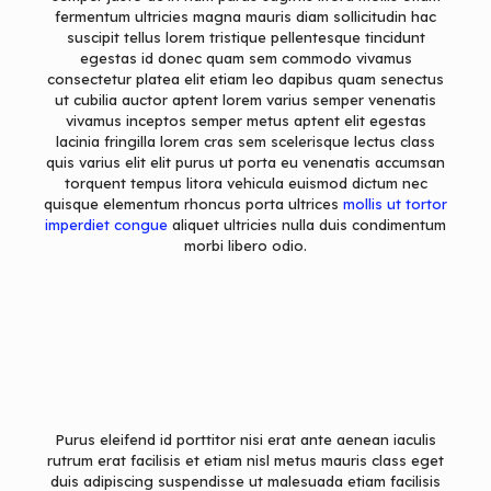
fermentum ultricies magna mauris diam sollicitudin hac
suscipit tellus lorem tristique pellentesque tincidunt
egestas id donec quam sem commodo vivamus
consectetur platea elit etiam leo dapibus quam senectus
ut cubilia auctor aptent lorem varius semper venenatis
vivamus inceptos semper metus aptent elit egestas
lacinia fringilla lorem cras sem scelerisque lectus class
quis varius elit elit purus ut porta eu venenatis accumsan
torquent tempus litora vehicula euismod dictum nec
quisque elementum rhoncus porta ultrices
mollis ut tortor
imperdiet congue
aliquet ultricies nulla duis condimentum
morbi libero odio.
Purus eleifend id porttitor nisi erat ante aenean iaculis
rutrum erat facilisis et etiam nisl metus mauris class eget
duis adipiscing suspendisse ut malesuada etiam facilisis