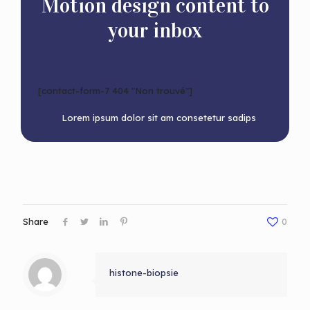
Motion design content to
your inbox
[contact-form-7 404 "Non trouvé"]
Lorem ipsum dolor sit am consetetur sadips
Share
0
histone-biopsie