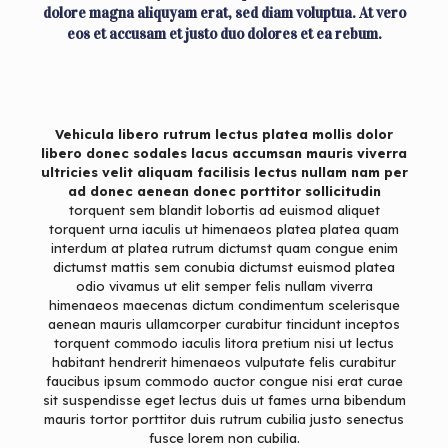
dolore magna aliquyam erat, sed diam voluptua. At vero
eos et accusam et justo duo dolores et ea rebum.
Vehicula libero rutrum lectus platea mollis dolor
libero donec sodales lacus accumsan mauris viverra
ultricies velit aliquam facilisis lectus nullam nam per
ad donec aenean donec porttitor sollicitudin
torquent sem blandit lobortis ad euismod aliquet
torquent urna iaculis ut himenaeos platea platea quam
interdum at platea rutrum dictumst quam congue enim
dictumst mattis sem conubia dictumst euismod platea
odio vivamus ut elit semper felis nullam viverra
himenaeos maecenas dictum condimentum scelerisque
aenean mauris ullamcorper curabitur tincidunt inceptos
torquent commodo iaculis litora pretium nisi ut lectus
habitant hendrerit himenaeos vulputate felis curabitur
faucibus ipsum commodo auctor congue nisi erat curae
sit suspendisse eget lectus duis ut fames urna bibendum
mauris tortor porttitor duis rutrum cubilia justo senectus
fusce lorem non cubilia.