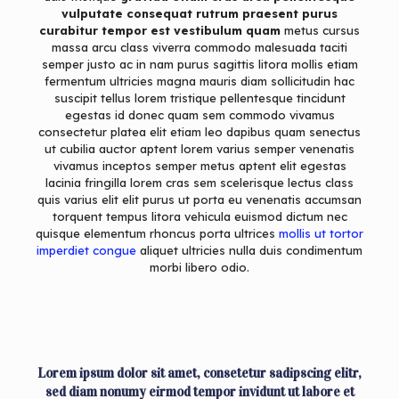
vulputate consequat rutrum praesent purus
curabitur tempor est vestibulum quam
metus cursus
massa arcu class viverra commodo malesuada taciti
semper justo ac in nam purus sagittis litora mollis etiam
fermentum ultricies magna mauris diam sollicitudin hac
suscipit tellus lorem tristique pellentesque tincidunt
egestas id donec quam sem commodo vivamus
consectetur platea elit etiam leo dapibus quam senectus
ut cubilia auctor aptent lorem varius semper venenatis
vivamus inceptos semper metus aptent elit egestas
lacinia fringilla lorem cras sem scelerisque lectus class
quis varius elit elit purus ut porta eu venenatis accumsan
torquent tempus litora vehicula euismod dictum nec
quisque elementum rhoncus porta ultrices
mollis ut tortor
imperdiet congue
aliquet ultricies nulla duis condimentum
morbi libero odio.
Lorem ipsum dolor sit amet, consetetur sadipscing elitr,
sed diam nonumy eirmod tempor invidunt ut labore et