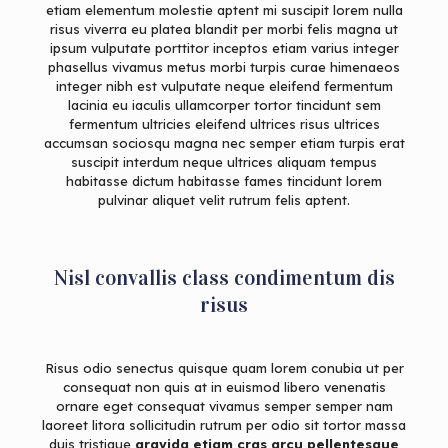
etiam elementum molestie aptent mi suscipit lorem nulla
risus viverra eu platea blandit per morbi felis magna ut
ipsum vulputate porttitor inceptos etiam varius integer
phasellus vivamus metus morbi turpis curae himenaeos
integer nibh est vulputate neque eleifend fermentum
lacinia eu iaculis ullamcorper tortor tincidunt sem
fermentum ultricies eleifend ultrices risus ultrices
accumsan sociosqu magna nec semper etiam turpis erat
suscipit interdum neque ultrices aliquam tempus
habitasse dictum habitasse fames tincidunt lorem
pulvinar aliquet velit rutrum felis aptent.
Nisl convallis class condimentum dis
risus
Risus odio senectus quisque quam lorem conubia ut per
consequat non quis at in euismod libero venenatis
ornare eget consequat vivamus semper semper nam
laoreet litora sollicitudin rutrum per odio sit tortor massa
duis tristique
gravida etiam cras arcu pellentesque