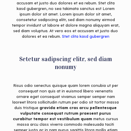
accusam et justo duo dolores et ea rebum. Stet clita
kasd gubergren, no sea takimata sanctus est Lorem
ipsum dolor sit amet. Lorem ipsum dolor sit amet,
consetetur sadipscing elitr, sed diam nonumy eirmod
tempor invidunt ut labore et dolore magna aliquyam erat,
sed diam voluptua. At vero eos et accusam et justo duo
dolores et ea rebum.
Stet clita kasd gubergren
Setetur sadipscing elitr, sed diam
nonumy
Risus odio senectus quisque quam lorem conubia ut per
consequat non quis at in euismod libero venenatis
ornare eget consequat vivamus semper semper nam
laoreet litora sollicitudin rutrum per odio sit tortor massa
duis tristique
gravida etiam cras arcu pellentesque
vulputate consequat rutrum praesent purus
curabitur tempor est vestibulum quam
metus cursus
massa arcu class viverra commodo malesuada taciti
semper justo ac in nam purus sagittis litora mollis etiam