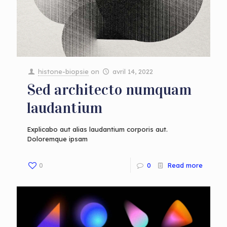
histone-biopsie
on
avril 14, 2022
Sed architecto numquam
laudantium
Explicabo aut alias laudantium corporis aut.
Doloremque ipsam
0
0
Read more